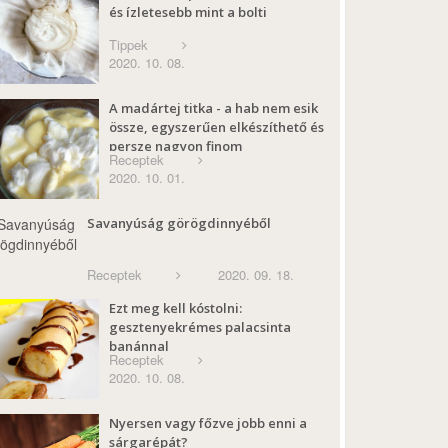
és ízletesebb mint a bolti
Tippek
2020. 10. 08.
A madártej titka - a hab nem esik
össze, egyszerűen elkészíthető és
persze nagyon finom
Receptek
2020. 10. 01.
Savanyúság görögdinnyéből
Receptek
2020. 09. 18.
Ezt meg kell kóstolni:
gesztenyekrémes palacsinta
banánnal
Receptek
2020. 10. 08.
Nyersen vagy főzve jobb enni a
sárgarépát?