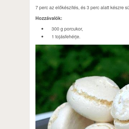
7 perc az előkészítés, és 3 perc alatt készre s
Hozzávalók:
300 g porcukor,
1 tojásfehérje.