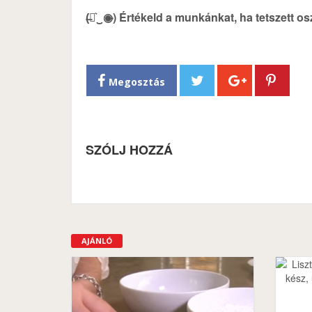
(̶◉͛‿◉̶) Értékeld a munkánkat, ha tetszett o
Megosztás
SZÓLJ HOZZÁ
AJÁNLÓ