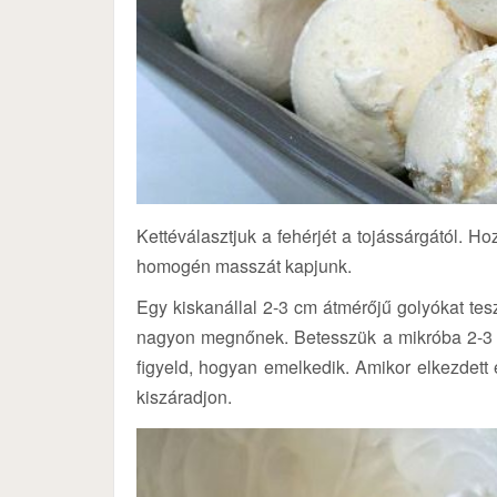
Kettéválasztjuk a fehérjét a tojássárgától. H
homogén masszát kapjunk.
Egy kiskanállal 2-3 cm átmérőjű golyókat tes
nagyon megnőnek. Betesszük a mikróba 2-3 p
figyeld, hogyan emelkedik. Amikor elkezdet
kiszáradjon.