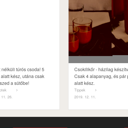
t nélküli túrós csoda! 5
Csokilikőr - házilag készít
 alatt kész, utána csak
Csak 4 alapanyag, és pár 
szed a sütőbe!
alatt kész.
ptek
Tippek
 11. 26.
2019. 12. 11.