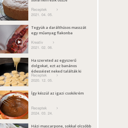
Receptek
2021. 04. 05.
Tegyük a darálthúsos masszát
egy műanyag flakonba
Kreatív
2021. 02. 06.
Ha szereted az egyszerű
dolgokat, ezt az banános
édességet neked találták ki
Receptek
2020. 12. 05.
Így készül az igazi csokikrém
Receptek
2024. 03. 24.
Házi mascarpone, sokkal olcsóbb