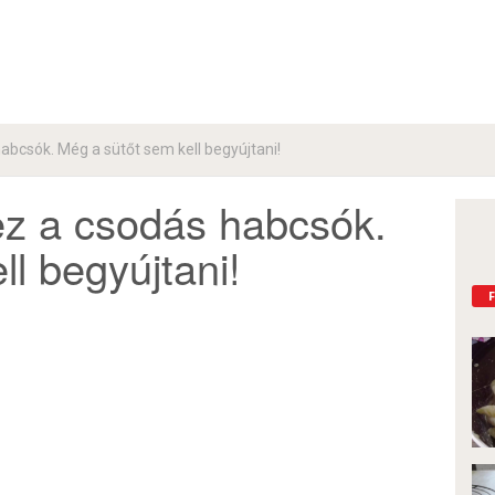
habcsók. Még a sütőt sem kell begyújtani!
 ez a csodás habcsók.
l begyújtani!