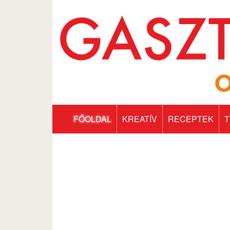
FŐOLDAL
KREATÍV
RECEPTEK
T