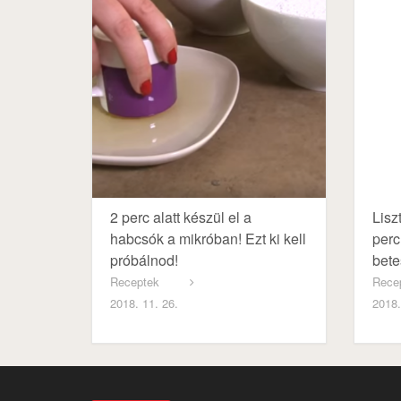
2 perc alatt készül el a
Lisz
habcsók a mikróban! Ezt ki kell
perc
próbálnod!
bete
Receptek
Rece
2018. 11. 26.
2018.