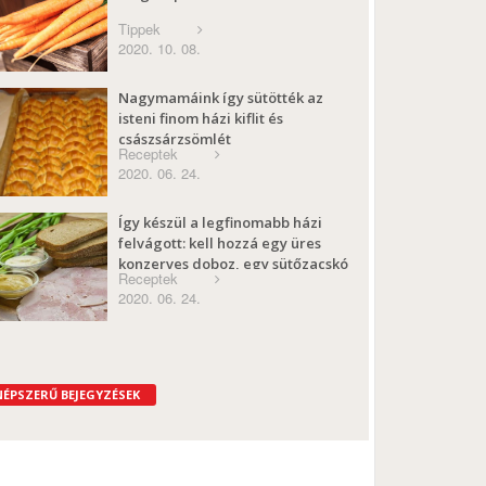
Tippek
2020. 10. 08.
Nagymamáink így sütötték az
isteni finom házi kiflit és
császsárzsömlét
Receptek
2020. 06. 24.
Így készül a legfinomabb házi
felvágott: kell hozzá egy üres
konzerves doboz, egy sütőzacskó
Receptek
és hús
2020. 06. 24.
NÉPSZERŰ BEJEGYZÉSEK