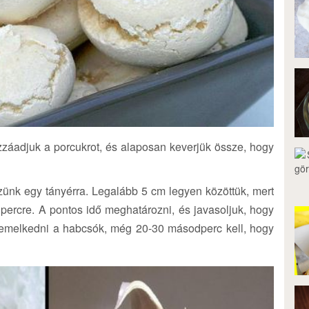
ozzáadjuk a porcukrot, és alaposan keverjük össze, hogy
zünk egy tányérra. Legalább 5 cm legyen közöttük, mert
ercre. A pontos idő meghatározni, és javasoljuk, hogy
t emelkedni a habcsók, még 20-30 másodperc kell, hogy