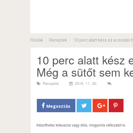
Főodal
Receptek
10 perc alatt kész ez a csodás 
10 perc alatt kész
Még a sütőt sem kel
Receptek
2018. 11. 26.
Megosztás
Készíthetsz kókuszos vagy diós, mogyorós változatot is.