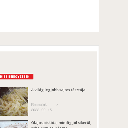
FRISS BEJEGYZÉSEK
A világ legjobb sajtos tésztája
Receptek
2022. 02. 15.
Olajos piskóta, mindig jól sikerül,
soha nem esik össze