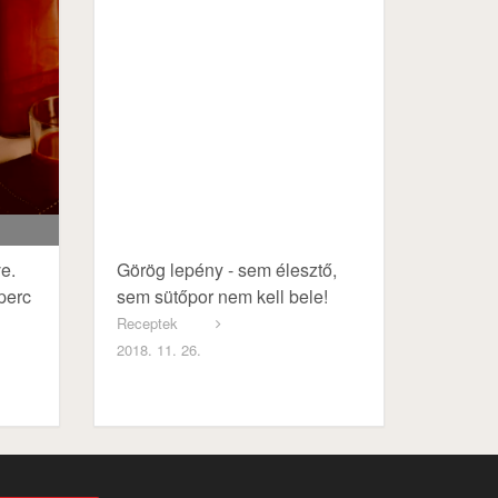
ve.
Görög lepény - sem élesztő,
perc
sem sütőpor nem kell bele!
Receptek
2018. 11. 26.