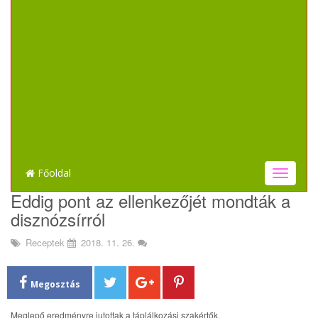
Főoldal
T
o
Eddig pont az ellenkezőjét mondták a
g
disznózsírról
g
l
Receptek
2018. 11. 26.
e
n
a
Megosztás
v
i
Meglepő eredményre jutottak a táplálkozási szakértők.
g