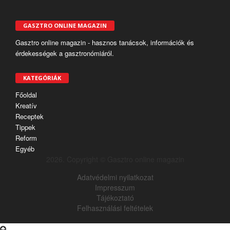
GASZTRO ONLINE MAGAZIN
Gasztro online magazin - hasznos tanácsok, információk és
érdekességek a gasztronómiáról.
KATEGÓRIÁK
Főoldal
Kreatív
Receptek
Tippek
Reform
Egyéb
2026. Copyright © Gasztro online magazin
Adatvédelmi nyilatkozat
Impresszum
Tájékoztató
Felhasználási feltételek