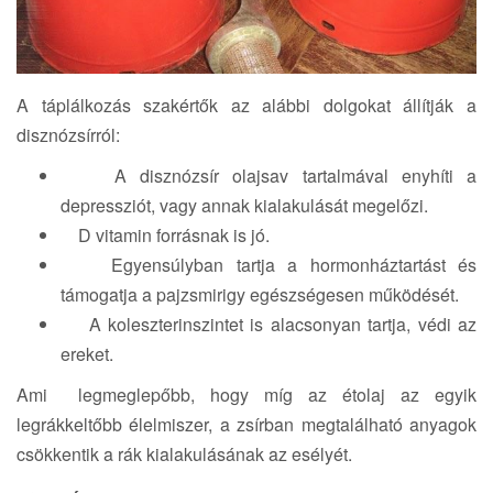
A táplálkozás szakértők az alábbi dolgokat állítják a
disznózsírról:
A disznózsír olajsav tartalmával enyhíti a
depressziót, vagy annak kialakulását megelőzi.
D vitamin forrásnak is jó.
Egyensúlyban tartja a hormonháztartást és
támogatja a pajzsmirigy egészségesen működését.
A koleszterinszintet is alacsonyan tartja, védi az
ereket.
Ami legmeglepőbb, hogy míg az étolaj az egyik
legrákkeltőbb élelmiszer, a zsírban megtalálható anyagok
csökkentik a rák kialakulásának az esélyét.