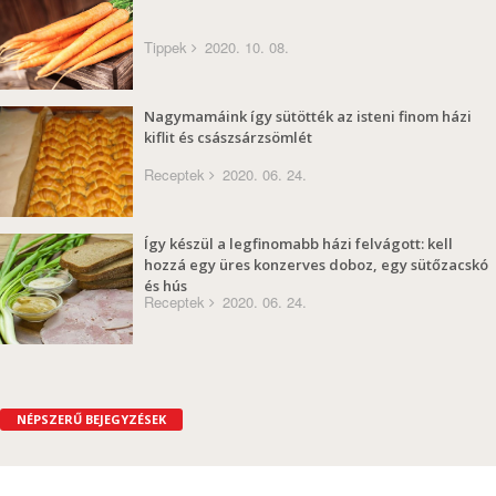
Tippek
2020. 10. 08.
Nagymamáink így sütötték az isteni finom házi
kiflit és császsárzsömlét
Receptek
2020. 06. 24.
Így készül a legfinomabb házi felvágott: kell
hozzá egy üres konzerves doboz, egy sütőzacskó
és hús
Receptek
2020. 06. 24.
NÉPSZERŰ BEJEGYZÉSEK