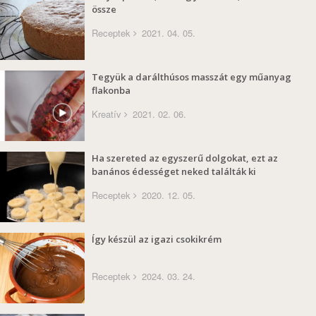
össze
Receptek
2021. 04. 05.
Tegyük a darálthúsos masszát egy műanyag
flakonba
Kreatív
2021. 02. 06.
Ha szereted az egyszerű dolgokat, ezt az
banános édességet neked találták ki
Receptek
2020. 12. 05.
Így készül az igazi csokikrém
Receptek
2024. 03. 24.