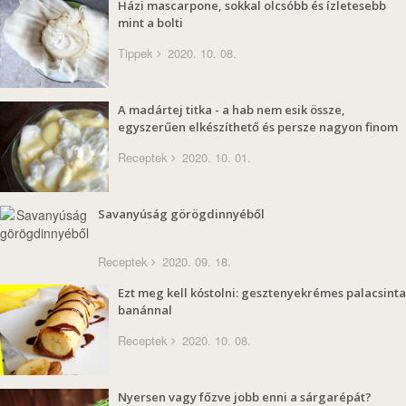
Házi mascarpone, sokkal olcsóbb és ízletesebb
mint a bolti
Tippek
2020. 10. 08.
A madártej titka - a hab nem esik össze,
egyszerűen elkészíthető és persze nagyon finom
Receptek
2020. 10. 01.
Savanyúság görögdinnyéből
Receptek
2020. 09. 18.
Ezt meg kell kóstolni: gesztenyekrémes palacsinta
banánnal
Receptek
2020. 10. 08.
Nyersen vagy főzve jobb enni a sárgarépát?