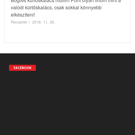
Bögrés kürtöskalács muffin! Pont olyan finom mint a
valódi kürtőskalács, csak sokkal könnyebb
elkészíteni!
Receptek
2018. 11. 26.
FACEBOOK