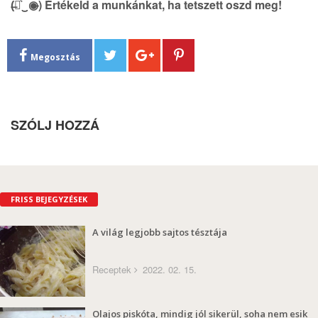
(̶◉͛‿◉̶) Értékeld a munkánkat, ha tetszett oszd meg!
Megosztás
SZÓLJ HOZZÁ
FRISS BEJEGYZÉSEK
A világ legjobb sajtos tésztája
Receptek
2022. 02. 15.
Olajos piskóta, mindig jól sikerül, soha nem esik