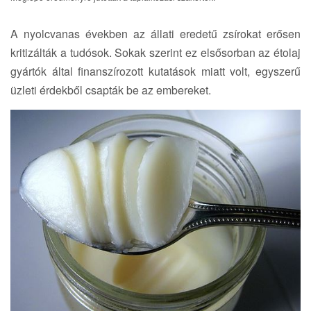
a
t
A nyolcvanas években az állati eredetű zsírokat erősen
i
kritizálták a tudósok. Sokak szerint ez elsősorban az étolaj
o
n
gyártók által finanszírozott kutatások miatt volt, egyszerű
üzleti érdekből csapták be az embereket.