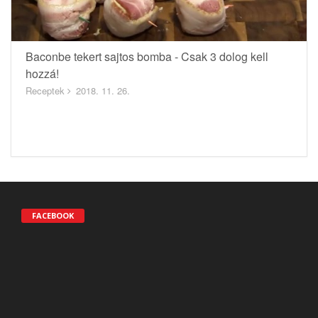
Baconbe tekert sajtos bomba - Csak 3 dolog kell
hozzá!
Receptek
2018. 11. 26.
FACEBOOK