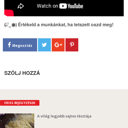
(̶◉͛‿◉̶) Értékeld a munkánkat, ha tetszett oszd meg!
Megosztás
SZÓLJ HOZZÁ
FRISS BEJEGYZÉSEK
A világ legjobb sajtos tésztája