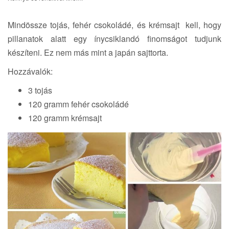
a
t
Mindössze tojás, fehér csokoládé, és krémsajt kell, hogy
i
pillanatok alatt egy ínycsiklandó finomságot tudjunk
o
n
készíteni. Ez nem más mint a japán sajttorta.
Hozzávalók:
3 tojás
120 gramm fehér csokoládé
120 gramm krémsajt