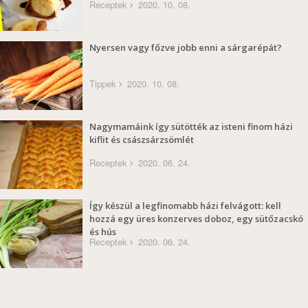
Receptek
2020. 10. 08.
Nyersen vagy főzve jobb enni a sárgarépát?
Tippek
2020. 10. 08.
Nagymamáink így sütötték az isteni finom házi
kiflit és császsárzsömlét
Receptek
2020. 06. 24.
Így készül a legfinomabb házi felvágott: kell
hozzá egy üres konzerves doboz, egy sütőzacskó
és hús
Receptek
2020. 06. 24.