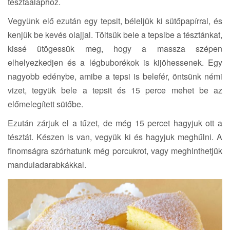
tésztaalaphoz.
Vegyünk elő ezután egy tepsit, béleljük ki sütőpapírral, és
kenjük be kevés olajjal. Töltsük bele a tepsibe a tésztánkat,
kissé ütögessük meg, hogy a massza szépen
elhelyezkedjen és a légbuborékok is kijöhessenek. Egy
nagyobb edénybe, amibe a tepsi is belefér, öntsünk némi
vizet, tegyük bele a tepsit és 15 perce mehet be az
előmelegített sütőbe.
Ezután zárjuk el a tűzet, de még 15 percet hagyjuk ott a
tésztát. Készen is van, vegyük ki és hagyjuk meghűlni. A
finomságra szórhatunk még porcukrot, vagy meghinthetjük
manduladarabkákkal.