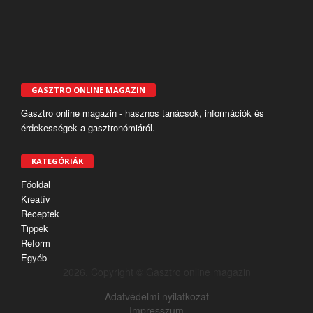
GASZTRO ONLINE MAGAZIN
Gasztro online magazin - hasznos tanácsok, információk és
érdekességek a gasztronómiáról.
KATEGÓRIÁK
Főoldal
Kreatív
Receptek
Tippek
Reform
Egyéb
2026. Copyright © Gasztro online magazin
Adatvédelmi nyilatkozat
Impresszum