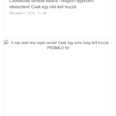
Csodaszép fahéjas kalács - Nagyon egyszerű
elkészíteni! Csak egy olló kell hozzá.
Receptek
2018. 11. 26.