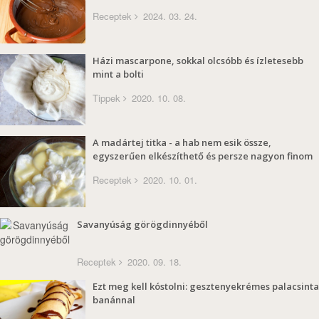
Receptek
2024. 03. 24.
Házi mascarpone, sokkal olcsóbb és ízletesebb
mint a bolti
Tippek
2020. 10. 08.
A madártej titka - a hab nem esik össze,
egyszerűen elkészíthető és persze nagyon finom
Receptek
2020. 10. 01.
Savanyúság görögdinnyéből
Receptek
2020. 09. 18.
Ezt meg kell kóstolni: gesztenyekrémes palacsinta
banánnal