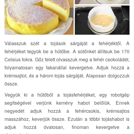
Válasszuk szét a tojások sárgáját a fehérjéktől. A
fehérjéket tegyük be a hűtőbe. A sütőnket állítsuk be 170
Celsius fokra. Gőz felett olvasszuk meg a fehér csokoládét,
folyamatosan egy fakanállal kevergetve. Adjuk hozzá a
krémsajtot, és a három tojás sárgáját. Alaposan dolgozzuk
össze.
Vegyük ki a hűtőből a tojásfehérjéket, egy robotgép
segítségével verjünk kemény habot belőlük. Ennek
negyedét adjuk hozzá a fehércsokis, krémsajtos
masszához, keverjük össze. Ezután a többi tojáshabot is
adjuk hozzá óvatosan, finoman kevergetve a