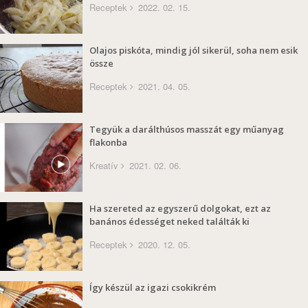
Receptek
2022. 02. 15.
Olajos piskóta, mindig jól sikerül, soha nem esik
össze
Receptek
2021. 04. 05.
Tegyük a darálthúsos masszát egy műanyag
flakonba
Kreatív
2021. 02. 06.
Ha szereted az egyszerű dolgokat, ezt az
banános édességet neked találták ki
Receptek
2020. 12. 05.
Így készül az igazi csokikrém