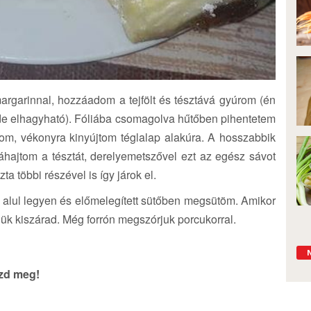
argarinnal, hozzáadom a tejfölt és tésztává gyúrom (én
,de elhagyható). Fóliába csomagolva hűtőben pihentetem
rom, vékonyra kinyújtom téglalap alakúra. A hosszabbik
ráhajtom a tésztát, derelyemetszővel ezt az egész sávot
 többi részével is így járok el.
 alul legyen és előmelegített sütőben megsütöm. Amikor
tjük kiszárad. Még forrón megszórjuk porcukorral.
szd meg!