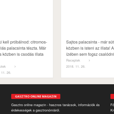
ki kell próbálnod: citromos-
Sajtos palacsinta - már sü
liás palacsinta tészta. Már
közben is isteni az illata! 
s közben is csodás illata
ízében sem fogsz csalódni
Receptek
ptek
2018. 11. 26.
 11. 26.
GASZTRO ONLINE MAGAZIN
Gasztro online magazin - hasznos tanácsok, információk és
Fő
érdekességek a gasztronómiáról.
Kr