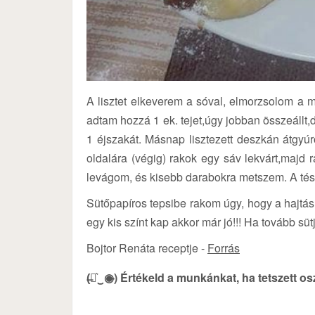
A lisztet elkeverem a sóval, elmorzsolom a m
adtam hozzá 1 ek. tejet,úgy jobban összeállt
1 éjszakát. Másnap lisztezett deszkán átgyú
oldalára (végig) rakok egy sáv lekvárt,majd 
levágom, és kisebb darabokra metszem. A tészta
Sütőpapíros tepsibe rakom úgy, hogy a hajtás
egy kis színt kap akkor már jó!!! Ha tovább sü
Bojtor Renáta receptje -
Forrás
(̶◉͛‿◉̶) Értékeld a munkánkat, ha tetszett o