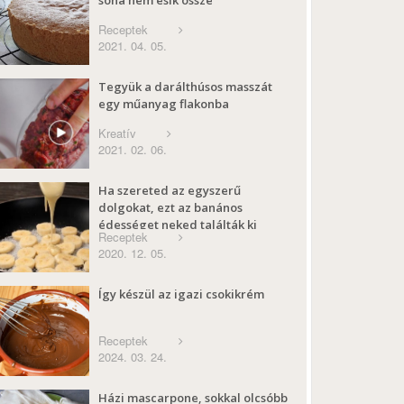
Receptek
2021. 04. 05.
Tegyük a darálthúsos masszát
egy műanyag flakonba
Kreatív
2021. 02. 06.
Ha szereted az egyszerű
dolgokat, ezt az banános
édességet neked találták ki
Receptek
2020. 12. 05.
Így készül az igazi csokikrém
Receptek
2024. 03. 24.
Házi mascarpone, sokkal olcsóbb