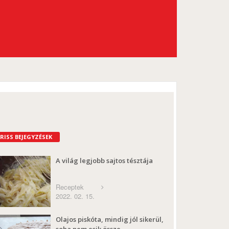
FRISS BEJEGYZÉSEK
A világ legjobb sajtos tésztája
Receptek
2022. 02. 15.
Olajos piskóta, mindig jól sikerül,
soha nem esik össze