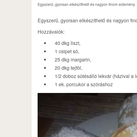
Egyszerű, gyorsan elkészíthető és nagyon finom sütemény.
Egyszerű, gyorsan elkészíthető és nagyon fi
Hozzávalók:
40 dkg liszt,
1 csipet só,
25 dkg margarin,
20 dkg tejföl,
1/2 doboz sütésálló lekvár (házival a l
1 ek. porcukor a szóráshoz