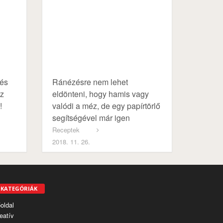
tés
Ránézésre nem lehet
Az
eldönteni, hogy hamis vagy
!
valódi a méz, de egy papírtörlő
segítségével már igen
Receptek
2018. 11. 26.
KATEGÓRIÁK
oldal
eatív