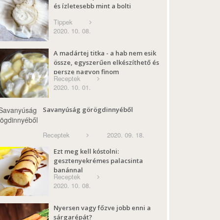
és ízletesebb mint a bolti
Tippek
2020. 10. 08.
A madártej titka - a hab nem esik
össze, egyszerűen elkészíthető és
persze nagyon finom
Receptek
2020. 10. 01.
Savanyúság görögdinnyéből
Receptek
2020. 09. 18.
Ezt meg kell kóstolni:
gesztenyekrémes palacsinta
banánnal
Receptek
2020. 10. 08.
Nyersen vagy főzve jobb enni a
sárgarépát?