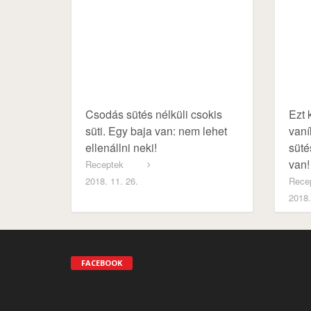
Csodás sütés nélküli csokis
Ezt 
süti. Egy baja van: nem lehet
vaní
ellenállni neki!
süté
van!
Receptek
2018. 11. 26.
Rece
2018.
FACEBOOK