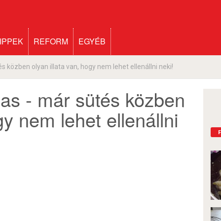
IPPEK
REFORM
EGYÉB
 közben olyan illata van, hogy nem lehet ellenállni neki!
as - már sütés közben
gy nem lehet ellenállni