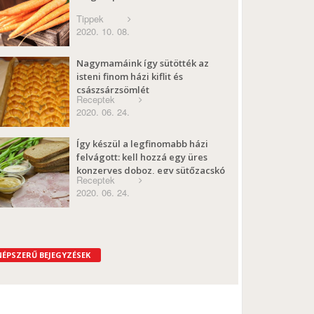
Tippek
2020. 10. 08.
Nagymamáink így sütötték az
isteni finom házi kiflit és
császsárzsömlét
Receptek
2020. 06. 24.
Így készül a legfinomabb házi
felvágott: kell hozzá egy üres
konzerves doboz, egy sütőzacskó
Receptek
és hús
2020. 06. 24.
NÉPSZERŰ BEJEGYZÉSEK