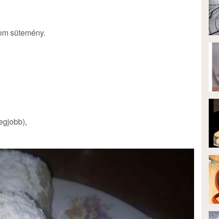
nom sütemény.
egjobb),