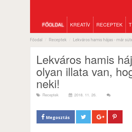
FŐOLDAL
KREATÍV
RECEPTEK
T
Főodal
Receptek
Lekváros hamis hájas - már sütés
Lekváros hamis háj
olyan illata van, ho
neki!
Receptek
2018. 11. 26.
Megosztás