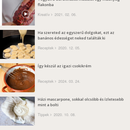
flakonba
Kreatív
2021. 02. 06.
Ha szereted az egyszerű dolgokat, ezt az
banános édességet neked találták ki
Receptek
2020. 12. 05.
Így készül az igazi csokikrém
Receptek
2024. 03. 24.
Házi mascarpone, sokkal olcsóbb és ízletesebb
mint a bolti
Tippek
2020. 10. 08.