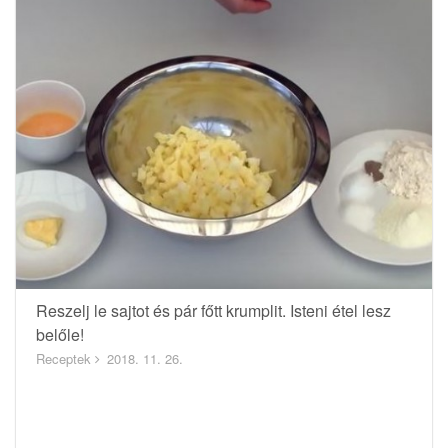
Reszelj le sajtot és pár főtt krumplit. Isteni étel lesz
belőle!
Receptek
2018. 11. 26.