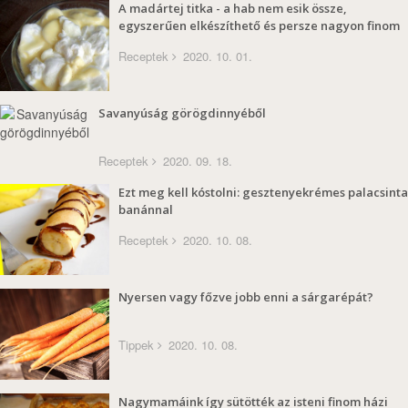
A madártej titka - a hab nem esik össze,
egyszerűen elkészíthető és persze nagyon finom
Receptek
2020. 10. 01.
Savanyúság görögdinnyéből
Receptek
2020. 09. 18.
Ezt meg kell kóstolni: gesztenyekrémes palacsinta
banánnal
Receptek
2020. 10. 08.
Nyersen vagy főzve jobb enni a sárgarépát?
Tippek
2020. 10. 08.
Nagymamáink így sütötték az isteni finom házi