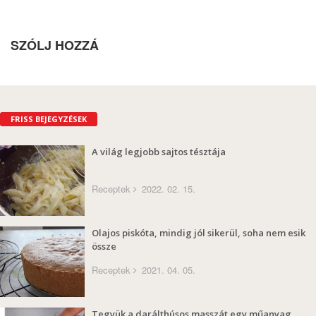
SZÓLJ HOZZÁ
FRISS BEJEGYZÉSEK
A világ legjobb sajtos tésztája
Receptek
2022. 02. 15.
Olajos piskóta, mindig jól sikerül, soha nem esik
össze
Receptek
2021. 04. 05.
Tegyük a darálthúsos masszát egy műanyag