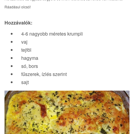
a
Ráadásul olcsó!
t
i
Hozzávalók:
o
n
4-6 nagyobb méretes krumpli
vaj
tejföl
hagyma
só, bors
fűszerek, ízlés szerint
sajt