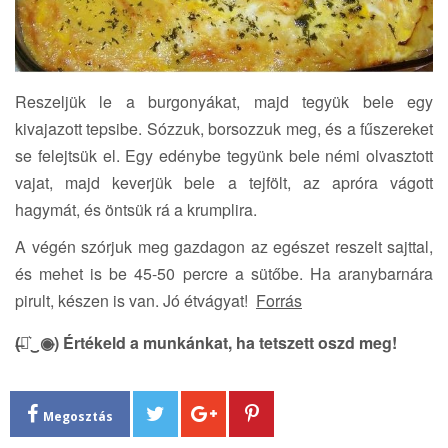
Reszeljük le a burgonyákat, majd tegyük bele egy
kivajazott tepsibe. Sózzuk, borsozzuk meg, és a fűszereket
se felejtsük el. Egy edénybe tegyünk bele némi olvasztott
vajat, majd keverjük bele a tejfölt, az apróra vágott
hagymát, és öntsük rá a krumplira.
A végén szórjuk meg gazdagon az egészet reszelt sajttal,
és mehet is be 45-50 percre a sütőbe. Ha aranybarnára
pirult, készen is van. Jó étvágyat!
Forrás
(̶◉͛‿◉̶) Értékeld a munkánkat, ha tetszett oszd meg!
Megosztás