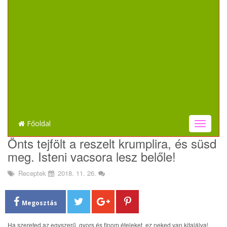
Főoldal
T
o
Önts tejfölt a reszelt krumplira, és süsd
g
meg. Isteni vacsora lesz belőle!
g
l
Receptek
2018. 11. 26.
e
n
a
Megosztás
v
i
Ha szereted az egyszerű, gyors és finom ételeket, ez neked van kitalálva!
g