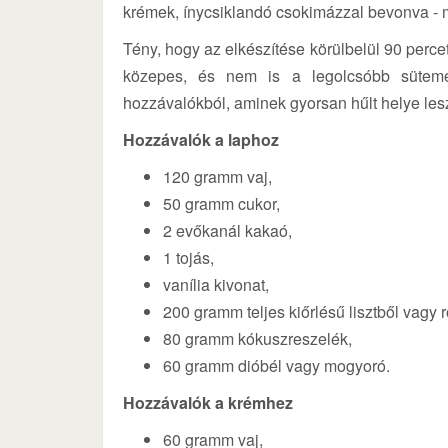
krémek, ínycsiklandó csokimázzal bevonva - m
Tény, hogy az elkészítése körülbelül 90 perc
közepes, és nem is a legolcsóbb sütemé
hozzávalókból, aminek gyorsan hűlt helye les
Hozzávalók a laphoz
120 gramm vaj,
50 gramm cukor,
2 evőkanál kakaó,
1 tojás,
vanília kivonat,
200 gramm teljes kiőrlésű lisztből vagy r
80 gramm kókuszreszelék,
60 gramm dióbél vagy mogyoró.
Hozzávalók a krémhez
60 gramm vaj,