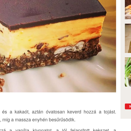
 és a kakaót, aztán óvatosan keverd hozzá a tojást.
d, míg a massza enyhén besűrűsödik.
a vanília kivonatot, a jól felaprított kekszet, a