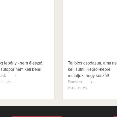
g lepény - sem élesztő,
Tejfölös csodasüti, amit n
sütőpor nem kell bele!
kell sütni! Képről-képre
mutatjuk, hogy készül!
ptek
 11. 26.
Receptek
2018. 11. 26.