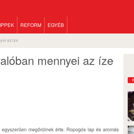
IPPEK
REFORM
EGYÉB
yei az íze
 valóban mennyei az íze
s egyszerűen megőrülnek érte. Ropogós lap és aromás