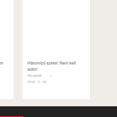
em
Háromízű szelet. Nem kell
sütni!
Receptek
2018. 11. 26.