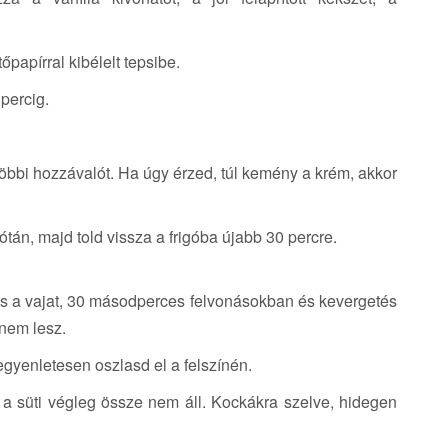
papírral kibélelt tepsibe.
percig.
öbbi hozzávalót. Ha úgy érzed, túl kemény a krém, akkor
tán, majd told vissza a frigóba újabb 30 percre.
 és a vajat, 30 másodperces felvonásokban és kevergetés
 nem lesz.
gyenletesen oszlasd el a felszínén.
 a süti végleg össze nem áll. Kockákra szelve, hidegen