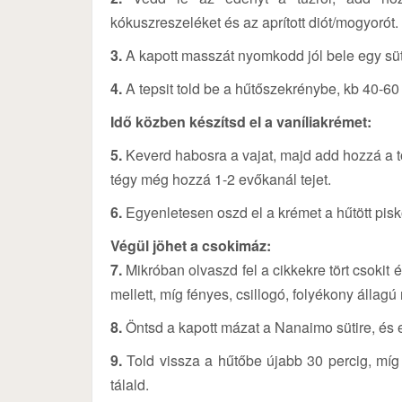
kókuszreszeléket és az aprított diót/mogyorót.
3.
A kapott masszát nyomkodd jól bele egy sütő
4.
A tepsit told be a hűtőszekrénybe, kb 40-60 
Idő közben készítsd el a vaníliakrémet:
5.
Keverd habosra a vajat, majd add hozzá a t
tégy még hozzá 1-2 evőkanál tejet.
6.
Egyenletesen oszd el a krémet a hűtött piskó
Végül jöhet a csokimáz:
7.
Mikróban olvaszd fel a cikkekre tört csokit
mellett, míg fényes, csillogó, folyékony állagú
8.
Öntsd a kapott mázat a Nanaimo sütire, és e
9.
Told vissza a hűtőbe újabb 30 percig, míg
tálald.