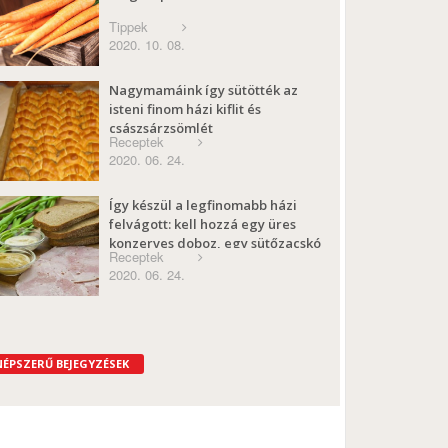
Tippek
2020. 10. 08.
Nagymamáink így sütötték az
isteni finom házi kiflit és
császsárzsömlét
Receptek
2020. 06. 24.
Így készül a legfinomabb házi
felvágott: kell hozzá egy üres
konzerves doboz, egy sütőzacskó
Receptek
és hús
2020. 06. 24.
NÉPSZERŰ BEJEGYZÉSEK