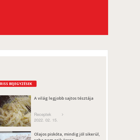
FRISS BEJEGYZÉSEK
A világ legjobb sajtos tésztája
Receptek
2022. 02. 15.
Olajos piskóta, mindig jól sikerül,
soha nem esik össze