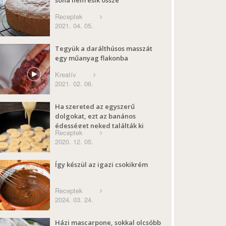
Receptek
2021. 04. 05.
Tegyük a darálthúsos masszát
egy műanyag flakonba
Kreatív
2021. 02. 06.
Ha szereted az egyszerű
dolgokat, ezt az banános
édességet neked találták ki
Receptek
2020. 12. 05.
Így készül az igazi csokikrém
Receptek
2024. 03. 24.
Házi mascarpone, sokkal olcsóbb