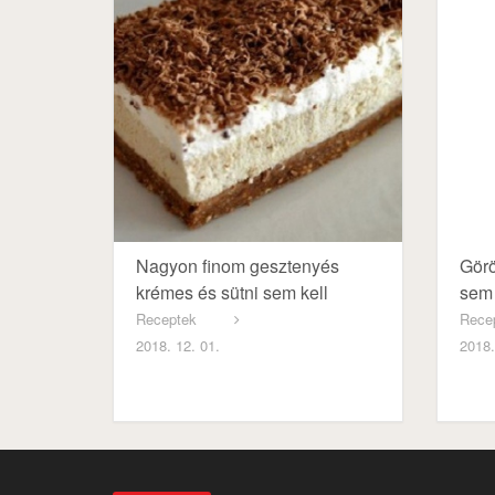
Nagyon finom gesztenyés
Görö
krémes és sütni sem kell
sem 
Receptek
Rece
2018. 12. 01.
2018.