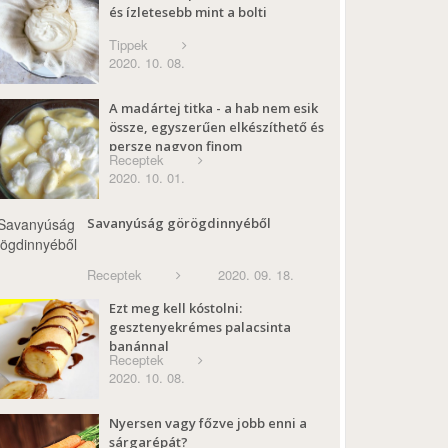
és ízletesebb mint a bolti
Tippek
2020. 10. 08.
A madártej titka - a hab nem esik
össze, egyszerűen elkészíthető és
persze nagyon finom
Receptek
2020. 10. 01.
Savanyúság görögdinnyéből
Receptek
2020. 09. 18.
Ezt meg kell kóstolni:
gesztenyekrémes palacsinta
banánnal
Receptek
2020. 10. 08.
Nyersen vagy főzve jobb enni a
sárgarépát?