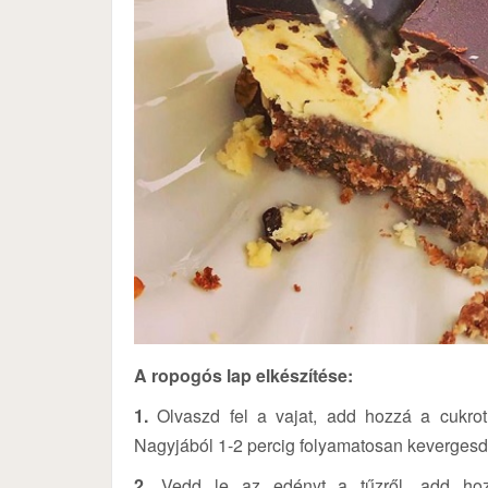
A ropogós lap elkészítése:
1.
Olvaszd fel a vajat, add hozzá a cukrot
Nagyjából 1-2 percig folyamatosan keverges
2.
Vedd le az edényt a tűzről, add hozzá 