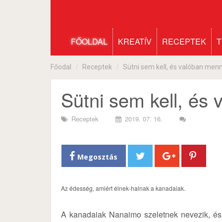
FŐOLDAL
KREATÍV
RECEPTEK
T
Főodal
Receptek
Sütni sem kell, és valóban menn
Sütni sem kell, és
Receptek
2019. 07. 16.
Megosztás
Az édesség, amiért élnek-halnak a kanadaiak.
A kanadaiak Nanaimo szeletnek nevezik, é