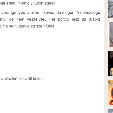
ár érted, miért oly különleges?
et vesz igénybe, ami nem kevés, de megéri. A nehézsége
ny, de nem veszélyes. Hat porció lesz az alábbi
z, ha nem vagy elég szemfüles.
ozslisztből készült keksz,