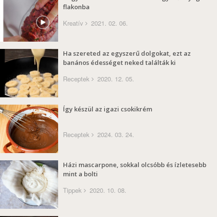
flakonba
Kreatív
2021. 02. 06.
Ha szereted az egyszerű dolgokat, ezt az
banános édességet neked találták ki
Receptek
2020. 12. 05.
Így készül az igazi csokikrém
Receptek
2024. 03. 24.
Házi mascarpone, sokkal olcsóbb és ízletesebb
mint a bolti
Tippek
2020. 10. 08.