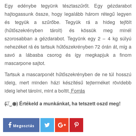
Egy edénybe tegyünk tésztaszűrőt. Egy gézdarabot
hajtogassunk össze, hogy legalább három rétegű legyen
és tegyük a szűrőbe. Tegyük rá a hideg tejfölt
(hűtőszekrényben tárolt) és kössük meg minél
szorosabban a gézdarabot. Tegyünk egy 2 – 4 kg súlyú
nehezéket rá és tartsuk hűtőszekrényben 72 órán át, míg a
savó a lábasba csorog és így megkapjuk a finom
mascarpone sajtot.
Tartsuk a mascarponét hűtőszekrényben de ne túl hosszú
ideig, mert minden házi készítésű tejterméket rövidebb
ideig lehet tárolni, mint a boltit.
Forrás
(̶◉͛‿◉̶) Értékeld a munkánkat, ha tetszett oszd meg!
Megosztás