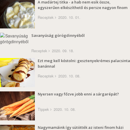
A madártej titka - a hab nem esik össze,
egyszerűen elkészíthető és persze nagyon finom
Receptek
2020. 10. 01.
Savanyúság görögdinnyéből
Receptek
2020. 09. 18.
Ezt meg kell kóstolni: gesztenyekrémes palacsinta
banánnal
Receptek
2020. 10. 08.
Nyersen vagy főzve jobb enni a sárgarépát?
Tippek
2020. 10. 08.
Nagymamáink így sütötték az isteni finom házi