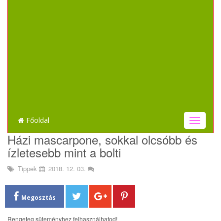
Főoldal
T
o
Házi mascarpone, sokkal olcsóbb és
g
ízletesebb mint a bolti
g
l
Tippek
2018. 12. 03.
e
n
a
Megosztás
v
i
Rengeteg süteményhez felhasználhatod!
g