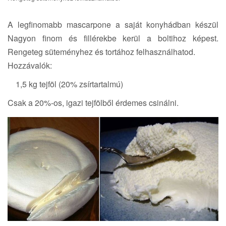
a
t
A legfinomabb mascarpone a saját konyhádban készül
i
Nagyon finom és fillérekbe kerül a boltihoz képest.
o
n
Rengeteg süteményhez és tortához felhasználhatod.
Hozzávalók:
1,5 kg tejföl (20% zsírtartalmú)
Csak a 20%-os, igazi tejfölből érdemes csinálni.