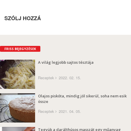
SZÓLJ HOZZÁ
FRISS BEJEGYZÉSEK
A világ legjobb sajtos tésztája
Receptek
2022. 02. 15.
Olajos piskóta, mindig jól sikerül, soha nem esik
össze
Receptek
2021. 04. 05.
Tegyük a darálthúsos masszát egy műanyag