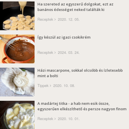
Ha szereted az egyszerű dolgokat, ezt az
banános édességet neked találták ki
Receptek
2020. 12. 05.
Így készül az igazi csokikrém
Receptek
2024. 03. 24.
Házi mascarpone, sokkal olcsóbb és ízletesebb
mint a bolti
Tippek
2020. 10. 08.
A madártej titka - a hab nem esik össze,
egyszerűen elkészíthető és persze nagyon finom
Receptek
2020. 10. 01.