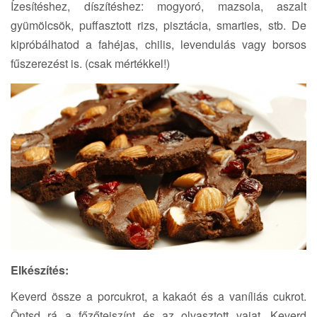
Ízesítéshez, díszítéshez: mogyoró, mazsola, aszalt
gyümölcsök, puffasztott rizs, pisztácia, smarties, stb. De
kipróbálhatod a fahéjas, chilis, levendulás vagy borsos
fűszerezést is. (csak mértékkel!)
Elkészítés:
Keverd össze a porcukrot, a kakaót és a vaníliás cukrot.
Öntsd rá a főzőtejszínt és az olvasztott vajat. Keverd