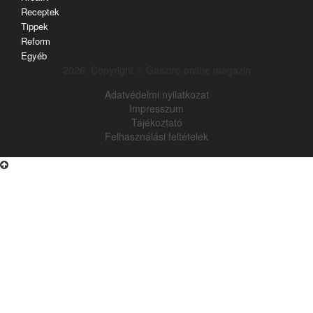
Receptek
Tippek
Reform
Egyéb
2026. Copyright © Gasztro online magazin
Adatvédelmi nyilatkozat
Impresszum
Tájékoztató
Felhasználási feltételek