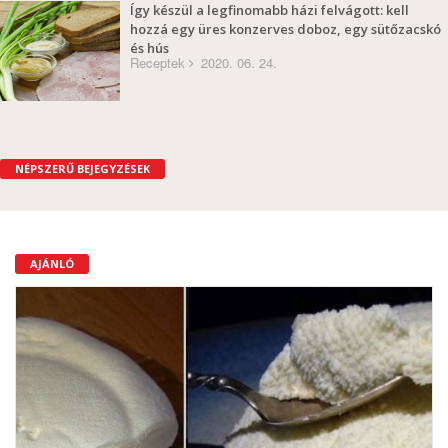
Így készül a legfinomabb házi felvágott: kell
hozzá egy üres konzerves doboz, egy sütőzacskó
és hús
Receptek
2020. 06. 24.
NÉPSZERŰ BEJEGYZÉSEK
AJÁNLÓ