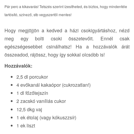
a
Pár perc a kikavarás! Tetszés szerint ízesítheted, és biztos, hogy mindenféle
t
tartósító, színező, stb vegyszertől mentes!
i
o
n
Hogy megjöjjön a kedved a házi csokigyártáshoz, nézd
meg egy bolti csoki összetevőit. Ennél csak
egészségesebbet csinálhatsz! Ha a hozzávalók árát
összeadod, rájössz, hogy így sokkal olcsóbb is!
Hozzávalók:
2,5 dl porcukor
4 evőkanál kakaópor (cukrozatlan!)
1 dl főzőtejszín
2 zacskó vaníliás cukor
12,5 dkg vaj
1 ek étolaj (vagy kókuszzsír)
1 ek liszt