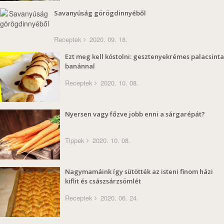
Savanyúság görögdinnyéből
Receptek
2020. 09. 18.
Ezt meg kell kóstolni: gesztenyekrémes palacsinta
banánnal
Receptek
2020. 10. 08.
Nyersen vagy főzve jobb enni a sárgarépát?
Tippek
2020. 10. 08.
Nagymamáink így sütötték az isteni finom házi
kiflit és császsárzsömlét
Receptek
2020. 06. 24.