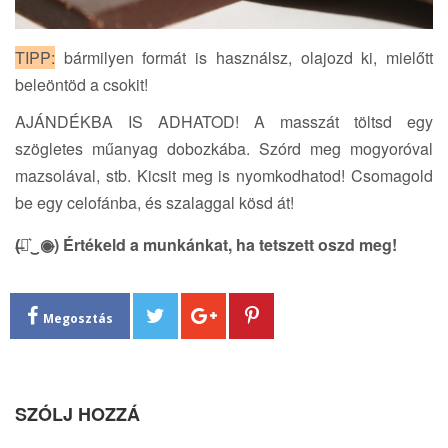
TIPP:
bármilyen formát is használsz, olajozd ki, mielőtt
beleöntöd a csokit!
AJÁNDÉKBA IS ADHATOD! A masszát töltsd egy
szögletes műanyag dobozkába. Szórd meg mogyoróval
mazsolával, stb. Kicsit meg is nyomkodhatod! Csomagold
be egy celofánba, és szalaggal kösd át!
(̶◉͛‿◉̶) Értékeld a munkánkat, ha tetszett oszd meg!
Megosztás
SZÓLJ HOZZÁ