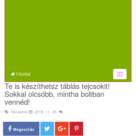
Főoldal
T
o
Te is készíthetsz táblás tejcsokit!
g
Sokkal olcsóbb, mintha boltban
g
l
vennéd!
e
n
Receptek
2018. 11. 26.
a
v
i
Megosztás
g