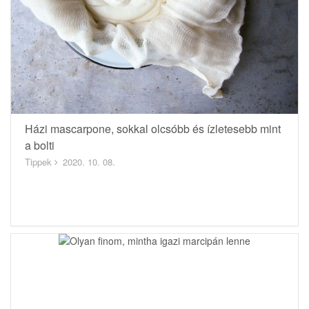
Házi mascarpone, sokkal olcsóbb és ízletesebb mint
a bolti
Tippek
2020. 10. 08.