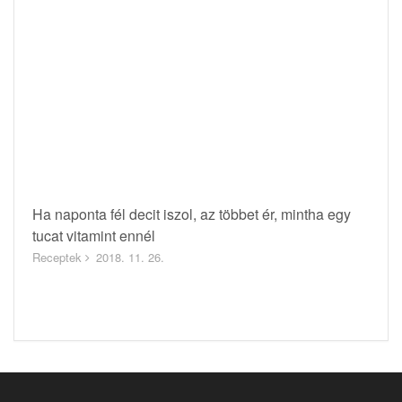
Ha naponta fél decit iszol, az többet ér, mintha egy
tucat vitamint ennél
Receptek
2018. 11. 26.