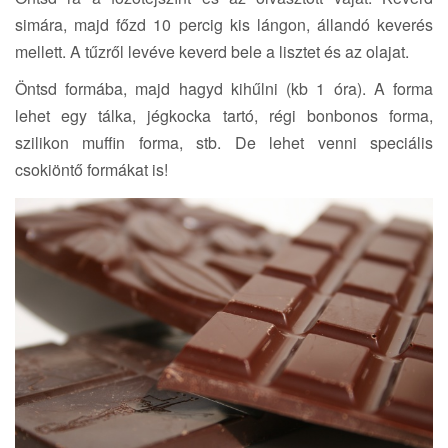
simára, majd főzd 10 percig kis lángon, állandó keverés
mellett. A tűzről levéve keverd bele a lisztet és az olajat.
Öntsd formába, majd hagyd kihűlni (kb 1 óra). A forma
lehet egy tálka, jégkocka tartó, régi bonbonos forma,
szilikon muffin forma, stb. De lehet venni speciális
csokiöntő formákat is!