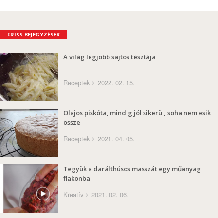
FRISS BEJEGYZÉSEK
A világ legjobb sajtos tésztája
Receptek
2022. 02. 15.
Olajos piskóta, mindig jól sikerül, soha nem esik
össze
Receptek
2021. 04. 05.
Tegyük a darálthúsos masszát egy műanyag
flakonba
Kreatív
2021. 02. 06.